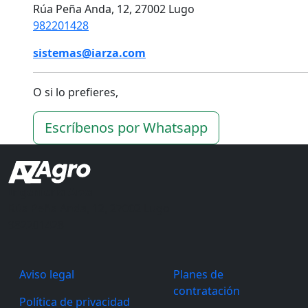
Rúa Peña Anda, 12, 27002 Lugo
982201428
sistemas@iarza.com
O si lo prefieres,
Escríbenos por Whatsapp
Ingeniería Arza
Rúa Peña Anda, 12, 27002 Lugo
982201428
Aviso legal
Planes de
contratación
Política de privacidad