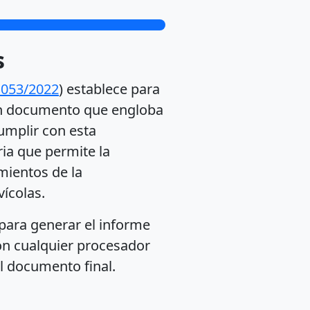
s
1053/2022
) establece para
r un documento que engloba
umplir con esta
ria que permite la
mientos de la
vícolas.
 para generar el informe
on cualquier procesador
l documento final.