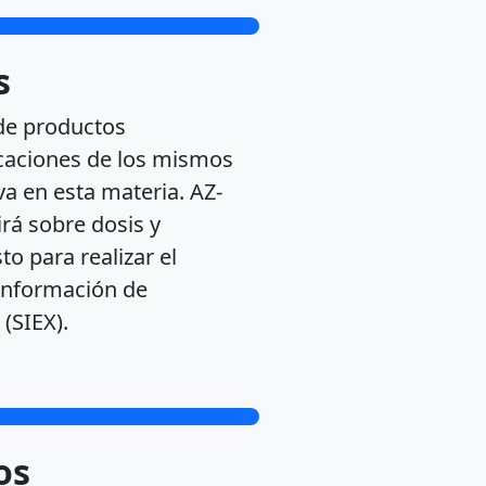
s
de productos
licaciones de los mismos
a en esta materia. AZ-
irá sobre dosis y
sto para realizar el
 Información de
(SIEX).
os